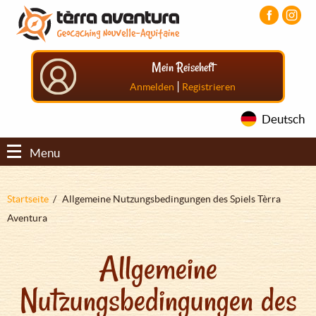
Direkt
Aller
Aller
zum
au
au
Inhalt
menu
pied
principal
de
Mein Reiseheft
page
|
Anmelden
Registrieren
Deutsch
Menu
Pfadnavigation
Startseite
Allgemeine Nutzungsbedingungen des Spiels Tèrra
Aventura
Allgemeine
Nutzungsbedingungen des