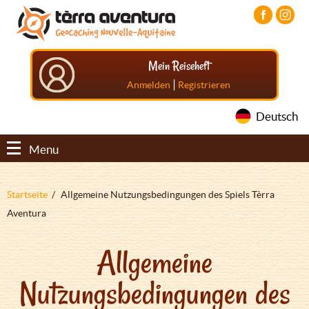
Direkt
Aller
Aller
zum
au
au
Inhalt
menu
pied
principal
de
Mein Reiseheft
page
|
Anmelden
Registrieren
Deutsch
Menu
Pfadnavigation
Startseite
Allgemeine Nutzungsbedingungen des Spiels Tèrra
Aventura
Allgemeine
Nutzungsbedingungen des