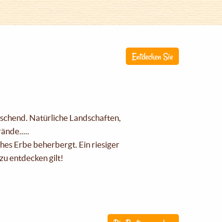
Entdecken Sie
raschend. Natürliche Landschaften,
nde.....
ches Erbe beherbergt. Ein riesiger
zu entdecken gilt!