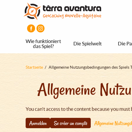
Direkt
Aller
Aller
zum
au
au
Inhalt
menu
pied
principal
de
page
Wie funktioniert
Die Spielwelt
Die Pa
das Spiel?
Pfadnavigation
Startseite
Allgemeine Nutzungsbedingungen des Spiels 
Allgemeine Nutzu
You can't access to the content because you must 
Anmelden
Se créer un compte
Allgemeine Nutzungsb