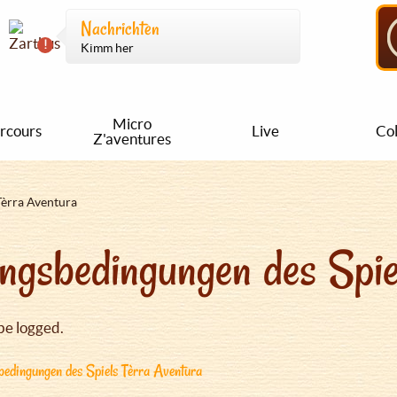
Nachrichten
Kimm her
Micro
rcours
Live
Col
Z'aventures
Tèrra Aventura
ngsbedingungen des Spie
be logged.
edingungen des Spiels Tèrra Aventura