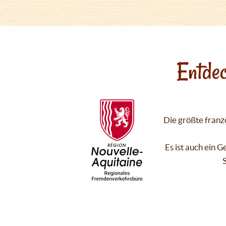
Entdec
Die größte franzö
Es ist auch ein 
S