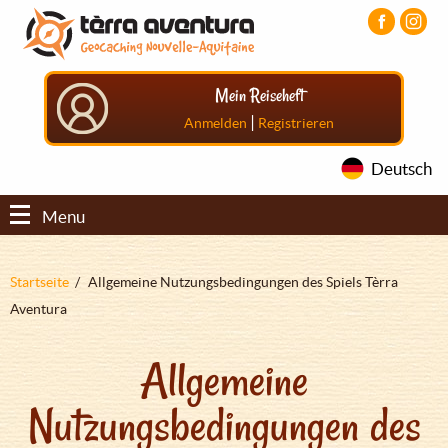
Direkt
Aller
Aller
zum
au
au
Inhalt
menu
pied
principal
de
Mein Reiseheft
page
|
Anmelden
Registrieren
Deutsch
Menu
Pfadnavigation
Startseite
Allgemeine Nutzungsbedingungen des Spiels Tèrra
Aventura
Allgemeine
Nutzungsbedingungen des