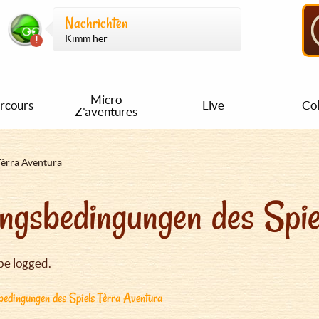
Nachrichten
Kimm her
Micro
rcours
Live
Col
Z'aventures
Tèrra Aventura
ngsbedingungen des Spie
be logged.
edingungen des Spiels Tèrra Aventura