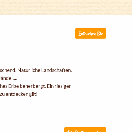
Entdecken Sie
raschend. Natürliche Landschaften,
nde.....
ches Erbe beherbergt. Ein riesiger
zu entdecken gilt!