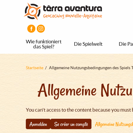
Direkt
Aller
Aller
zum
au
au
Inhalt
menu
pied
principal
de
page
Wie funktioniert
Die Spielwelt
Die Pa
das Spiel?
Pfadnavigation
Startseite
Allgemeine Nutzungsbedingungen des Spiels 
Allgemeine Nutzu
You can't access to the content because you must 
Anmelden
Se créer un compte
Allgemeine Nutzungsb