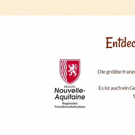
Entdec
Die größte franzö
Es ist auch ein 
S