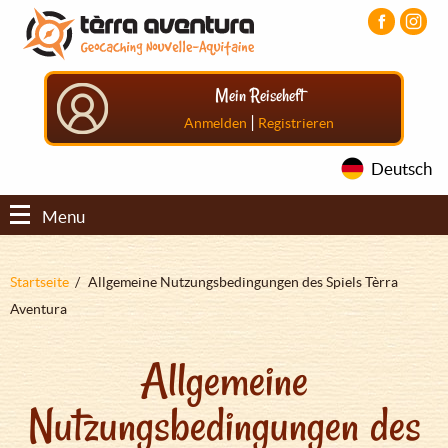
Direkt
Aller
Aller
zum
au
au
Inhalt
menu
pied
principal
de
Mein Reiseheft
page
|
Anmelden
Registrieren
Deutsch
Menu
Pfadnavigation
Startseite
Allgemeine Nutzungsbedingungen des Spiels Tèrra
Aventura
Allgemeine
Nutzungsbedingungen des