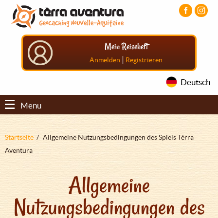
Direkt
Aller
Aller
zum
au
au
Inhalt
menu
pied
principal
de
Mein Reiseheft
page
|
Anmelden
Registrieren
Deutsch
Menu
Pfadnavigation
Startseite
Allgemeine Nutzungsbedingungen des Spiels Tèrra
Aventura
Allgemeine
Nutzungsbedingungen des