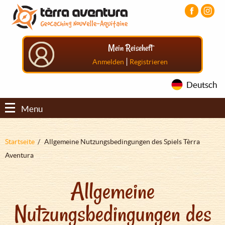
Direkt
Aller
Aller
zum
au
au
Inhalt
menu
pied
principal
de
Mein Reiseheft
page
|
Anmelden
Registrieren
Deutsch
Menu
Pfadnavigation
Startseite
Allgemeine Nutzungsbedingungen des Spiels Tèrra
Aventura
Allgemeine
Nutzungsbedingungen des