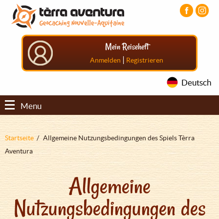
Direkt
Aller
Aller
zum
au
au
Inhalt
menu
pied
principal
de
Mein Reiseheft
page
|
Anmelden
Registrieren
Deutsch
Menu
Pfadnavigation
Startseite
Allgemeine Nutzungsbedingungen des Spiels Tèrra
Aventura
Allgemeine
Nutzungsbedingungen des