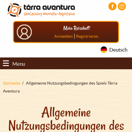
Direkt
Aller
Aller
zum
au
au
Inhalt
menu
pied
principal
de
Mein Reiseheft
page
|
Anmelden
Registrieren
Deutsch
Menu
Pfadnavigation
Startseite
Allgemeine Nutzungsbedingungen des Spiels Tèrra
Aventura
Allgemeine
Nutzungsbedingungen des