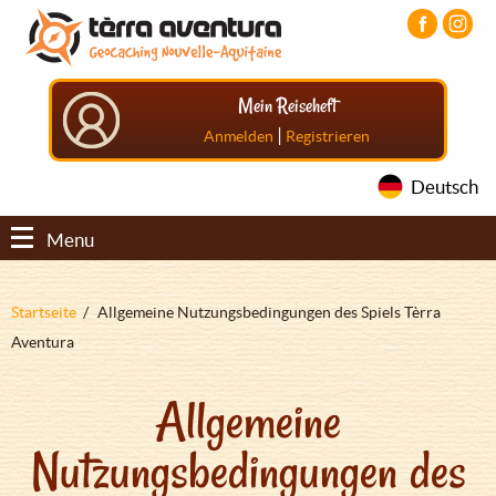
Direkt
Aller
Aller
zum
au
au
Inhalt
menu
pied
principal
de
Mein Reiseheft
page
|
Anmelden
Registrieren
Deutsch
Menu
Pfadnavigation
Startseite
Allgemeine Nutzungsbedingungen des Spiels Tèrra
Aventura
Allgemeine
Nutzungsbedingungen des