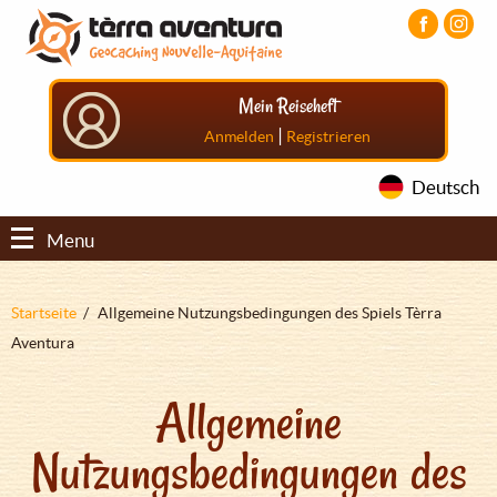
Direkt
Aller
Aller
zum
au
au
Inhalt
menu
pied
principal
de
Mein Reiseheft
page
|
Anmelden
Registrieren
Deutsch
Menu
Pfadnavigation
Startseite
Allgemeine Nutzungsbedingungen des Spiels Tèrra
Aventura
Allgemeine
Nutzungsbedingungen des