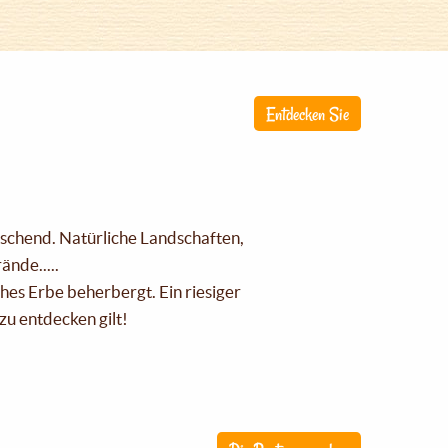
Entdecken Sie
raschend. Natürliche Landschaften,
nde.....
ches Erbe beherbergt. Ein riesiger
zu entdecken gilt!