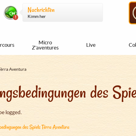
Nachrichten
Kimm her
Micro
rcours
Live
Col
Z'aventures
Tèrra Aventura
ngsbedingungen des Spie
be logged.
edingungen des Spiels Tèrra Aventura