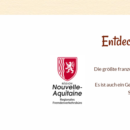
Entdec
Die größte franzö
Es ist auch ein 
S