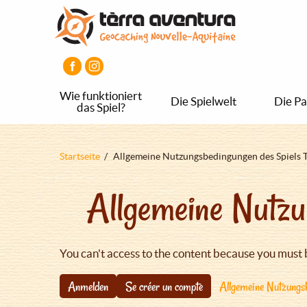
Direkt
Aller
Aller
zum
au
au
Inhalt
menu
pied
principal
de
page
Wie funktioniert
Die Spielwelt
Die Pa
das Spiel?
Pfadnavigation
Startseite
Allgemeine Nutzungsbedingungen des Spiels 
Allgemeine Nutzu
You can't access to the content because you must 
Anmelden
Se créer un compte
Allgemeine Nutzungsb