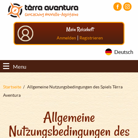
Direkt
Aller
Aller
zum
au
au
Inhalt
menu
pied
principal
de
Mein Reiseheft
page
|
Anmelden
Registrieren
Deutsch
Menu
Pfadnavigation
Startseite
Allgemeine Nutzungsbedingungen des Spiels Tèrra
Aventura
Allgemeine
Nutzungsbedingungen des