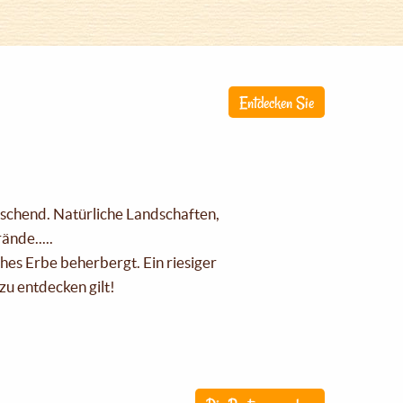
Entdecken Sie
raschend. Natürliche Landschaften,
nde.....
ches Erbe beherbergt. Ein riesiger
zu entdecken gilt!