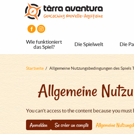
Direkt
Aller
Aller
zum
au
au
Inhalt
menu
pied
principal
de
page
Wie funktioniert
Die Spielwelt
Die Pa
das Spiel?
Pfadnavigation
Startseite
Allgemeine Nutzungsbedingungen des Spiels 
Allgemeine Nutzu
You can't access to the content because you must 
Anmelden
Se créer un compte
Allgemeine Nutzungsb