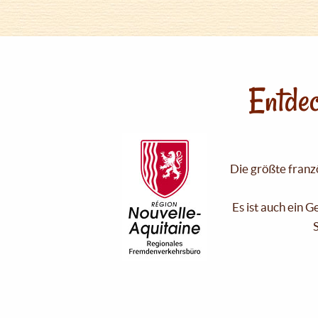
Entdec
Die größte franzö
Es ist auch ein 
S