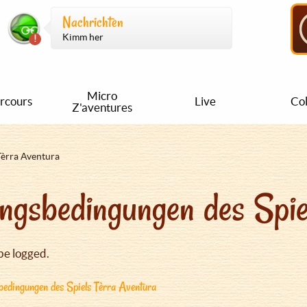
Nachrichten
Kimm her
Micro
rcours
Live
Col
Z'aventures
Tèrra Aventura
ngsbedingungen des Spie
be logged.
edingungen des Spiels Tèrra Aventura