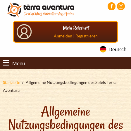
Direkt
Aller
Aller
zum
au
au
Inhalt
menu
pied
principal
de
Mein Reiseheft
page
|
Anmelden
Registrieren
Deutsch
Menu
Pfadnavigation
Startseite
Allgemeine Nutzungsbedingungen des Spiels Tèrra
Aventura
Allgemeine
Nutzungsbedingungen des