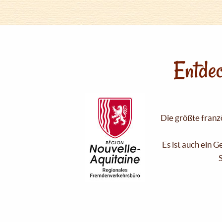
Entdec
Die größte franzö
Es ist auch ein 
S