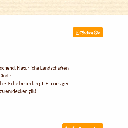
Entdecken Sie
raschend. Natürliche Landschaften,
nde.....
ches Erbe beherbergt. Ein riesiger
zu entdecken gilt!