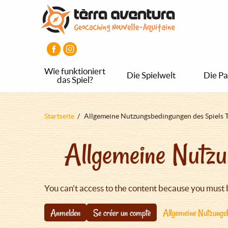
Direkt
Aller
Aller
zum
au
au
Inhalt
menu
pied
principal
de
page
Wie funktioniert
Die Spielwelt
Die Pa
das Spiel?
Pfadnavigation
Startseite
Allgemeine Nutzungsbedingungen des Spiels 
Allgemeine Nutzu
You can't access to the content because you must 
Anmelden
Se créer un compte
Allgemeine Nutzungsb