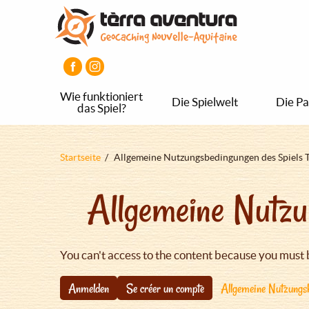
Direkt
Aller
Aller
zum
au
au
Inhalt
menu
pied
principal
de
page
Wie funktioniert
Die Spielwelt
Die Pa
das Spiel?
Pfadnavigation
Startseite
Allgemeine Nutzungsbedingungen des Spiels 
Allgemeine Nutzu
You can't access to the content because you must 
Anmelden
Se créer un compte
Allgemeine Nutzungsb