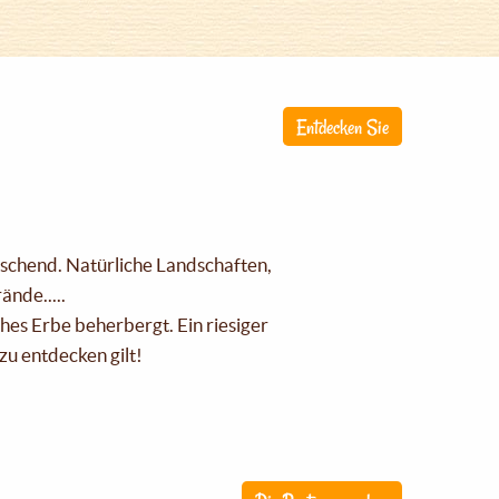
Entdecken Sie
raschend. Natürliche Landschaften,
nde.....
ches Erbe beherbergt. Ein riesiger
zu entdecken gilt!