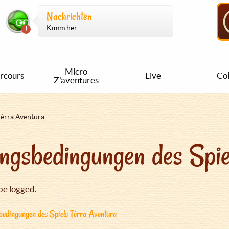
Nachrichten
Kimm her
Micro
rcours
Live
Col
Z'aventures
Tèrra Aventura
ngsbedingungen des Spie
be logged.
edingungen des Spiels Tèrra Aventura