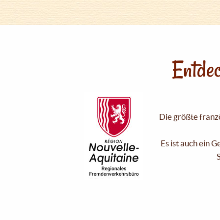
Entdec
Die größte franzö
Es ist auch ein 
S