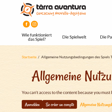
Direkt
Aller
Aller
zum
au
au
Inhalt
menu
pied
principal
de
page
Wie funktioniert
Die Spielwelt
Die Pa
das Spiel?
Pfadnavigation
Startseite
Allgemeine Nutzungsbedingungen des Spiels 
Allgemeine Nutzu
You can't access to the content because you must 
Anmelden
Se créer un compte
Allgemeine Nutzungsb