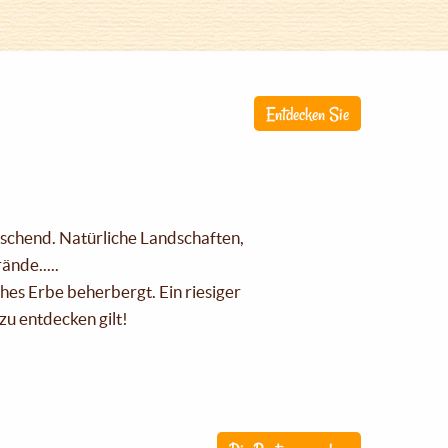
Entdecken Sie
raschend. Natürliche Landschaften,
nde.....
ches Erbe beherbergt. Ein riesiger
zu entdecken gilt!