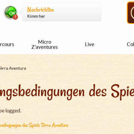
Nachrichten
Kimm her
Micro
rcours
Live
Col
Z'aventures
Tèrra Aventura
ngsbedingungen des Spie
be logged.
edingungen des Spiels Tèrra Aventura