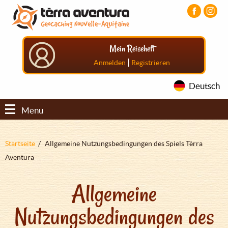
Direkt
Aller
Aller
zum
au
au
Inhalt
menu
pied
principal
de
Mein Reiseheft
page
|
Anmelden
Registrieren
Deutsch
Menu
Pfadnavigation
Startseite
Allgemeine Nutzungsbedingungen des Spiels Tèrra
Aventura
Allgemeine
Nutzungsbedingungen des