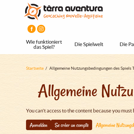
Direkt
Aller
Aller
zum
au
au
Inhalt
menu
pied
principal
de
page
Wie funktioniert
Die Spielwelt
Die Pa
das Spiel?
Pfadnavigation
Startseite
Allgemeine Nutzungsbedingungen des Spiels 
Allgemeine Nutzu
You can't access to the content because you must 
Anmelden
Se créer un compte
Allgemeine Nutzungsb