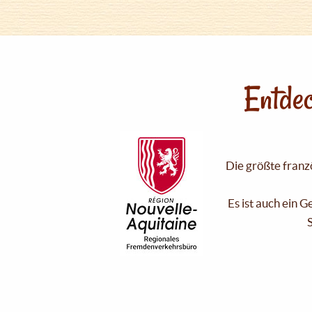
Entdec
Die größte franzö
Es ist auch ein 
S