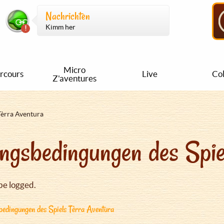
Nachrichten
Kimm her
Micro
rcours
Live
Col
Z'aventures
Tèrra Aventura
ngsbedingungen des Spie
be logged.
edingungen des Spiels Tèrra Aventura