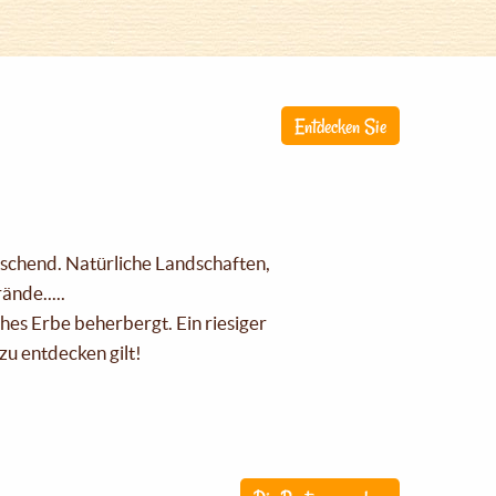
Entdecken Sie
raschend. Natürliche Landschaften,
nde.....
ches Erbe beherbergt. Ein riesiger
zu entdecken gilt!