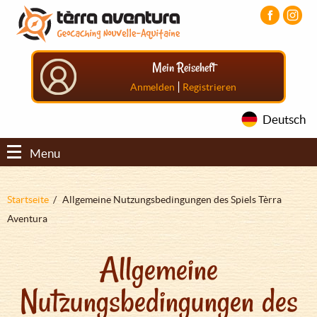
Direkt
Aller
Aller
zum
au
au
Inhalt
menu
pied
principal
de
Mein Reiseheft
page
|
Anmelden
Registrieren
Deutsch
Menu
Pfadnavigation
Startseite
Allgemeine Nutzungsbedingungen des Spiels Tèrra
Aventura
Allgemeine
Nutzungsbedingungen des