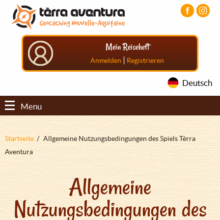
Direkt
Aller
Aller
zum
au
au
Inhalt
menu
pied
principal
de
Mein Reiseheft
page
|
Anmelden
Registrieren
Deutsch
Menu
Pfadnavigation
Startseite
Allgemeine Nutzungsbedingungen des Spiels Tèrra
Aventura
Allgemeine
Nutzungsbedingungen des