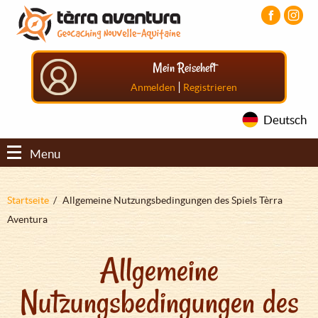
Direkt
Aller
Aller
zum
au
au
Inhalt
menu
pied
principal
de
Mein Reiseheft
page
|
Anmelden
Registrieren
Deutsch
Menu
Pfadnavigation
Startseite
Allgemeine Nutzungsbedingungen des Spiels Tèrra
Aventura
Allgemeine
Nutzungsbedingungen des