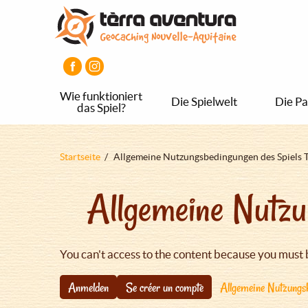
Direkt
Aller
Aller
zum
au
au
Inhalt
menu
pied
principal
de
page
Wie funktioniert
Die Spielwelt
Die Pa
das Spiel?
Pfadnavigation
Startseite
Allgemeine Nutzungsbedingungen des Spiels 
Allgemeine Nutzu
You can't access to the content because you must 
Anmelden
Se créer un compte
Allgemeine Nutzungsb