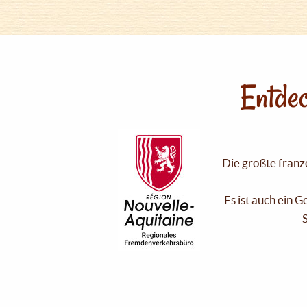
Entdec
Die größte franzö
Es ist auch ein 
S