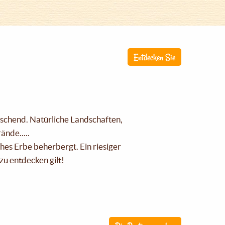
Entdecken Sie
raschend. Natürliche Landschaften,
nde.....
ches Erbe beherbergt. Ein riesiger
zu entdecken gilt!