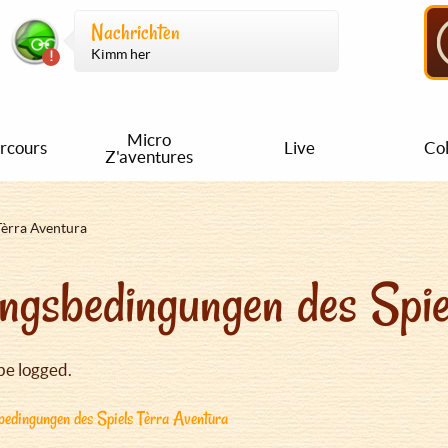
Nachrichten
Kimm her
Micro
rcours
Live
Col
Z'aventures
Tèrra Aventura
ngsbedingungen des Spie
be logged.
edingungen des Spiels Tèrra Aventura