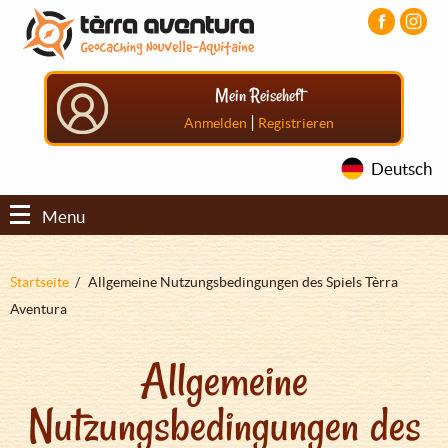
Direkt
Aller
Aller
zum
au
au
Inhalt
menu
pied
principal
de
Mein Reiseheft
page
|
Anmelden
Registrieren
Deutsch
Menu
Pfadnavigation
Startseite
Allgemeine Nutzungsbedingungen des Spiels Tèrra
Aventura
Allgemeine
Nutzungsbedingungen des