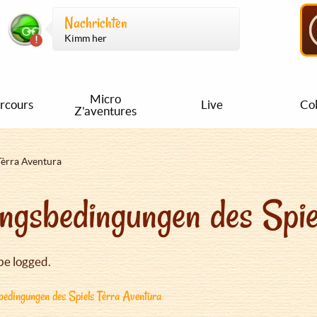
Nachrichten
Kimm her
Micro
rcours
Live
Col
Z'aventures
Tèrra Aventura
ngsbedingungen des Spie
be logged.
edingungen des Spiels Tèrra Aventura