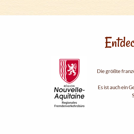
Entdec
Die größte franzö
Es ist auch ein 
S