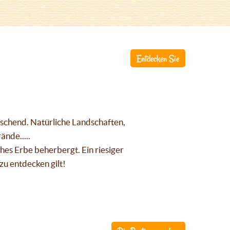
Entdecken Sie
raschend. Natürliche Landschaften,
nde.....
ches Erbe beherbergt. Ein riesiger
zu entdecken gilt!