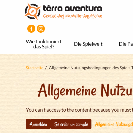
Direkt
Aller
Aller
zum
au
au
Inhalt
menu
pied
principal
de
page
Wie funktioniert
Die Spielwelt
Die Pa
das Spiel?
Pfadnavigation
Startseite
Allgemeine Nutzungsbedingungen des Spiels 
Allgemeine Nutzu
You can't access to the content because you must 
Anmelden
Se créer un compte
Allgemeine Nutzungsb