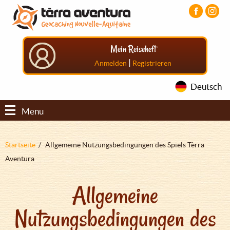
Direkt
Aller
Aller
zum
au
au
Inhalt
menu
pied
principal
de
Mein Reiseheft
page
|
Anmelden
Registrieren
Deutsch
Menu
Pfadnavigation
Startseite
Allgemeine Nutzungsbedingungen des Spiels Tèrra
Aventura
Allgemeine
Nutzungsbedingungen des