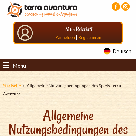
Direkt
Aller
Aller
zum
au
au
Inhalt
menu
pied
principal
de
Mein Reiseheft
page
|
Anmelden
Registrieren
Deutsch
Menu
Pfadnavigation
Startseite
Allgemeine Nutzungsbedingungen des Spiels Tèrra
Aventura
Allgemeine
Nutzungsbedingungen des