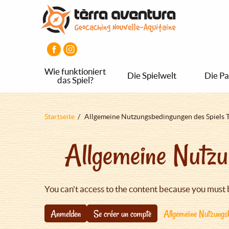
Direkt
Aller
Aller
zum
au
au
Inhalt
menu
pied
principal
de
page
Wie funktioniert
Die Spielwelt
Die Pa
das Spiel?
Pfadnavigation
Startseite
Allgemeine Nutzungsbedingungen des Spiels 
Allgemeine Nutzu
You can't access to the content because you must 
Anmelden
Se créer un compte
Allgemeine Nutzungsb