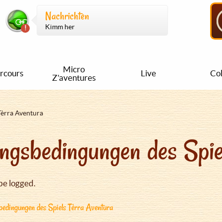
Nachrichten
Kimm her
Micro
rcours
Live
Col
Z'aventures
Tèrra Aventura
ngsbedingungen des Spie
be logged.
edingungen des Spiels Tèrra Aventura