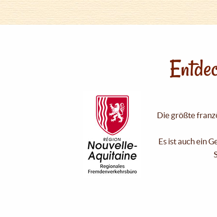
Entdec
Die größte franzö
Es ist auch ein 
S