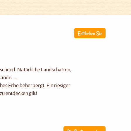
Entdecken Sie
raschend. Natürliche Landschaften,
nde.....
ches Erbe beherbergt. Ein riesiger
zu entdecken gilt!