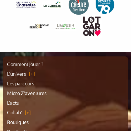
Plan
Comment jouer ?
L’univers
du
Les parcours
Micro Z'aventures
site
L'actu
Collab'
Boutiques