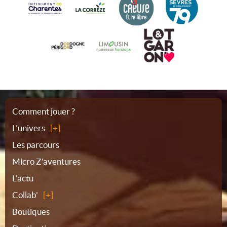
Plan
Comment jouer ?
L’univers
du
Les parcours
Micro Z'aventures
site
L'actu
Collab'
Boutiques