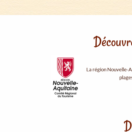
Découvre
La région Nouvelle-Aq
plages
D