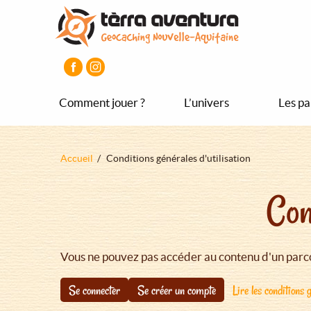
Aller
Aller
Aller
au
au
au
contenu
menu
pied
principal
principal
de
page
Comment jouer ?
L’univers
Les pa
Fil
Accueil
Conditions générales d'utilisation
d'Ariane
Con
Vous ne pouvez pas accéder au contenu d'un parco
Se connecter
Se créer un compte
Lire les conditions g