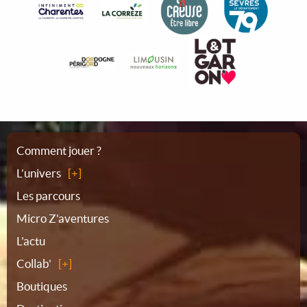
Plan
Comment jouer ?
L’univers
du
Les parcours
Micro Z'aventures
site
L'actu
Collab'
Boutiques