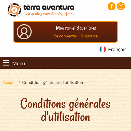
Aller
Aller
Aller
au
au
au
contenu
menu
pied
principal
principal
de
Mon carnet d'aventures
page
|
Se connecter
S'inscrire
Français
Menu
Fil
Accueil
Conditions générales d'utilisation
d'Ariane
Conditions générales
d'utilisation