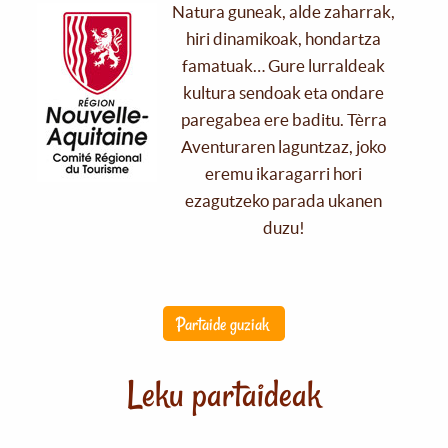
Natura guneak, alde zaharrak,
hiri dinamikoak, hondartza
famatuak… Gure lurraldeak
kultura sendoak eta ondare
paregabea ere baditu. Tèrra
Aventuraren laguntzaz, joko
eremu ikaragarri hori
ezagutzeko parada ukanen
duzu!
Partaide guziak
Leku partaideak