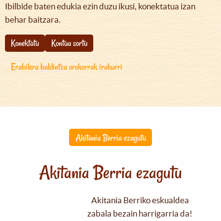
Ibilbide baten edukia ezin duzu ikusi, konektatua izan
behar baitzara.
Konektatu
Kontua sortu
Erabilera baldintza orokorrak irakurri
Akitania Berria ezagutu
Akitania Berria ezagutu
Akitania Berriko eskualdea
zabala bezain harrigarria da!