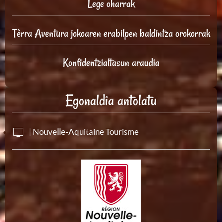
Lege oharrak
Tèrra Aventura jokoaren erabilpen baldintza orokorrak
Konfidentzialtasun araudia
Egonaldia antolatu
| Nouvelle-Aquitaine Tourisme