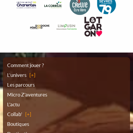
Plan
Comment jouer ?
L’univers
du
Les parcours
Micro Z'aventures
site
L'actu
Collab'
Boutiques