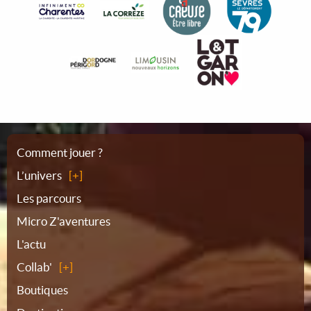
Plan
Comment jouer ?
L’univers
du
Les parcours
Micro Z'aventures
site
L'actu
Collab'
Boutiques