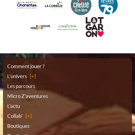
Plan
Comment jouer ?
L’univers
du
Les parcours
Micro Z'aventures
site
L'actu
Collab'
Boutiques