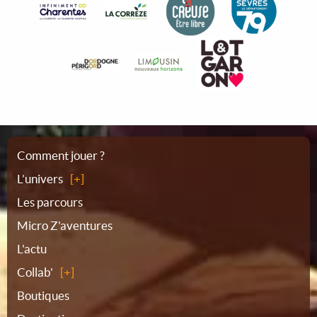
Plan
Comment jouer ?
L’univers
du
Les parcours
Micro Z'aventures
site
L'actu
Collab'
Boutiques