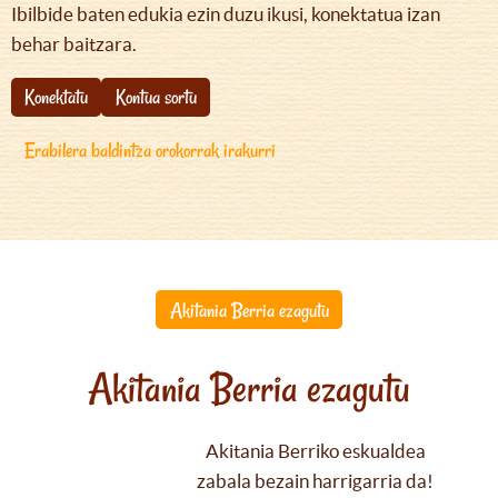
Ibilbide baten edukia ezin duzu ikusi, konektatua izan
behar baitzara.
Konektatu
Kontua sortu
Erabilera baldintza orokorrak irakurri
Akitania Berria ezagutu
Akitania Berria ezagutu
Akitania Berriko eskualdea
zabala bezain harrigarria da!