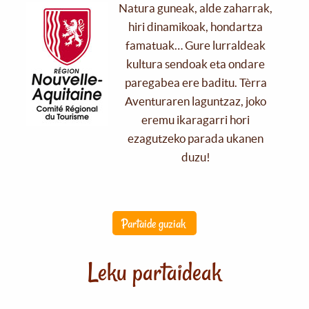
Natura guneak, alde zaharrak,
hiri dinamikoak, hondartza
famatuak… Gure lurraldeak
kultura sendoak eta ondare
paregabea ere baditu. Tèrra
Aventuraren laguntzaz, joko
eremu ikaragarri hori
ezagutzeko parada ukanen
duzu!
Partaide guziak
Leku partaideak