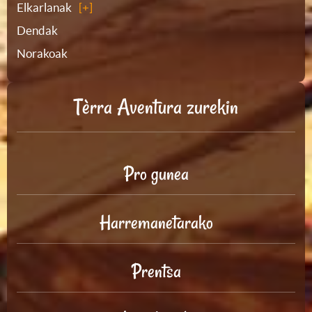
Elkarlanak
Dendak
Norakoak
Tèrra Aventura zurekin
Pro gunea
Harremanetarako
Prentsa