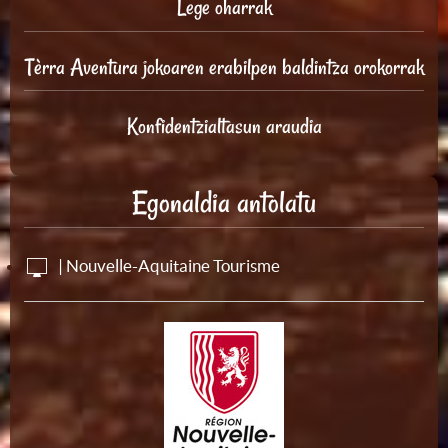
Lege oharrak
Tèrra Aventura jokoaren erabilpen baldintza orokorrak
Konfidentzialtasun araudia
Egonaldia antolatu
| Nouvelle-Aquitaine Tourisme