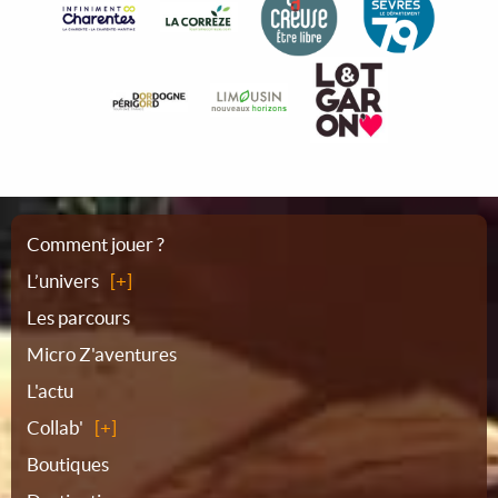
Plan
Comment jouer ?
L’univers
du
Les parcours
Micro Z'aventures
site
L'actu
Collab'
Boutiques