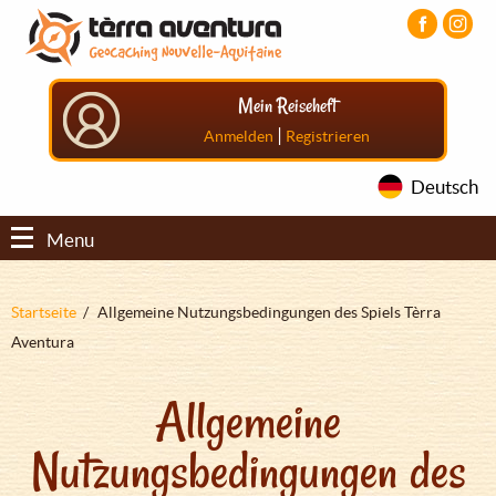
Direkt
Aller
Aller
zum
au
au
Inhalt
menu
pied
principal
de
Mein Reiseheft
page
|
Anmelden
Registrieren
Deutsch
Menu
Pfadnavigation
Startseite
Allgemeine Nutzungsbedingungen des Spiels Tèrra
Aventura
Allgemeine
Nutzungsbedingungen des