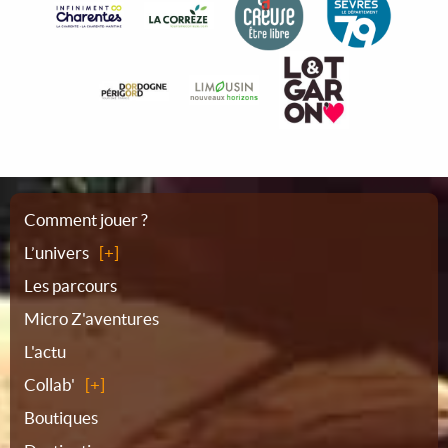
Plan
Comment jouer ?
L’univers
du
Les parcours
Micro Z'aventures
site
L'actu
Collab'
Boutiques