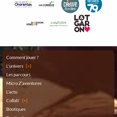
Plan
Comment jouer ?
L’univers
du
Les parcours
Micro Z'aventures
site
L'actu
Collab'
Boutiques