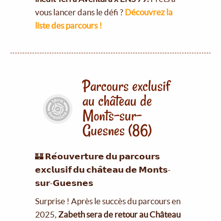
vous lancer dans le défi ?
Découvrez la
liste des parcours !
Parcours exclusif
au château de
Monts-sur-
Guesnes (86)
🏰 𝗥𝗲́𝗼𝘂𝘃𝗲𝗿𝘁𝘂𝗿𝗲 𝗱𝘂 𝗽𝗮𝗿𝗰𝗼𝘂𝗿𝘀
𝗲𝘅𝗰𝗹𝘂𝘀𝗶𝗳 𝗱𝘂 𝗰𝗵𝗮̂𝘁𝗲𝗮𝘂 𝗱𝗲 𝗠𝗼𝗻𝘁𝘀-
𝘀𝘂𝗿-𝗚𝘂𝗲𝘀𝗻𝗲𝘀
Surprise ! Après le succès du parcours en
2025,
Zabeth sera de retour au Château